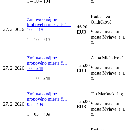
1 – 10 – 194
o.
Radoslava
Zmluva o nájme
Ondrčková,
hrobového miesta č. 1 –
46,20
27. 2. 2026
10 – 215
Správa majetku
EUR
mesta Myjava, s. r.
1 – 10 – 215
o.
Zmluva o nájme
Anna Michalcová
hrobového miesta č. 1 –
126,00
Správa majetku
27. 2. 2026
10 – 248
EUR
mesta Myjava, s. r.
1 – 10 – 248
o.
Zmluva o nájme
Ján Marônek, Ing.
hrobového miesta č. 1 –
126,00
Správa majetku
27. 2. 2026
03 – 409
EUR
mesta Myjava, s. r.
1 – 03 – 409
o.
Božena