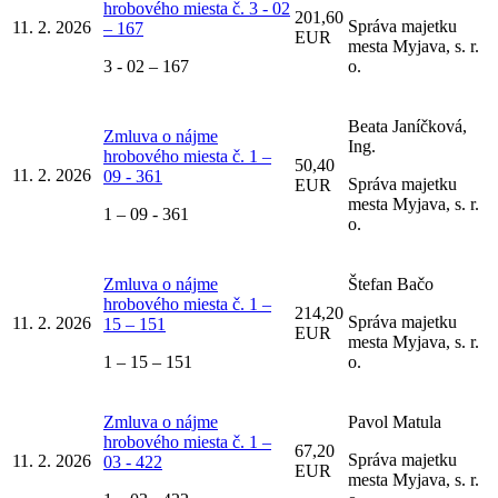
hrobového miesta č. 3 - 02
201,60
Správa majetku
11. 2. 2026
– 167
EUR
mesta Myjava, s. r.
3 - 02 – 167
o.
Beata Janíčková,
Zmluva o nájme
Ing.
hrobového miesta č. 1 –
50,40
11. 2. 2026
09 - 361
Správa majetku
EUR
mesta Myjava, s. r.
1 – 09 - 361
o.
Zmluva o nájme
Štefan Bačo
hrobového miesta č. 1 –
214,20
Správa majetku
11. 2. 2026
15 – 151
EUR
mesta Myjava, s. r.
1 – 15 – 151
o.
Zmluva o nájme
Pavol Matula
hrobového miesta č. 1 –
67,20
Správa majetku
11. 2. 2026
03 - 422
EUR
mesta Myjava, s. r.