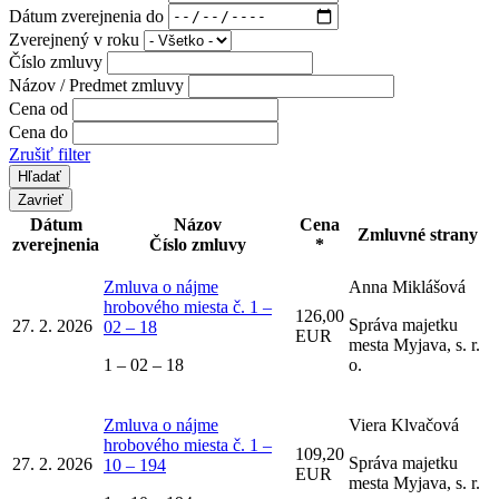
Dátum zverejnenia do
Zverejnený v roku
Číslo zmluvy
Názov / Predmet zmluvy
Cena od
Cena do
Zrušiť filter
Zavrieť
Dátum
Názov
Cena
Zmluvné strany
zverejnenia
Číslo zmluvy
*
Zmluva o nájme
Anna Miklášová
hrobového miesta č. 1 –
126,00
Správa majetku
27. 2. 2026
02 – 18
EUR
mesta Myjava, s. r.
1 – 02 – 18
o.
Zmluva o nájme
Viera Klvačová
hrobového miesta č. 1 –
109,20
Správa majetku
27. 2. 2026
10 – 194
EUR
mesta Myjava, s. r.