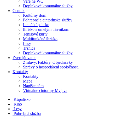
Verejné WC
Doplnkové komunálne služby
Cenník
Kultúrny dom
Pohrebné a cintorínske služby
Letné kúpalisko
Ihrisko s umelým trávnikom
Tenisové kurty
Multifunkčné ihrisko
Lesy
Tržnica
Doplnkové komunálne služby
Zverejňovanie
Zmluvy, Faktúry, Objednávky
Správy o hospodárení spoločnosti
Kontakty
Kontakty
Mapa
Napíšte nám
Virtuálne cintoríny Myjava
Kúpalisko
Kino
Lesy
Pohrebná služba