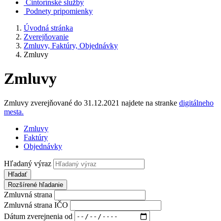
Cintorínské služby
Podnety pripomienky
Úvodná stránka
Zverejňovanie
Zmluvy, Faktúry, Objednávky
Zmluvy
Zmluvy
Zmluvy zverejňované do 31.12.2021 najdete na stranke
digitálneho
mesta.
Zmluvy
Faktúry
Objednávky
Hľadaný výraz
Hľadať
Rozšírené hľadanie
Zmluvná strana
Zmluvná strana IČO
Dátum zverejnenia od