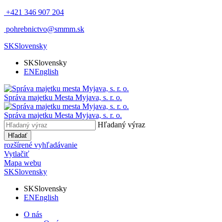
+421 346 907 204
pohrebnictvo@smmm.sk
SK
Slovensky
SK
Slovensky
EN
English
Správa majetku Mesta Myjava, s. r. o.
Správa majetku Mesta Myjava, s. r. o.
Hľadaný výraz
Hľadať
rozšírené vyhľadávanie
Vytlačiť
Mapa webu
SK
Slovensky
SK
Slovensky
EN
English
O nás