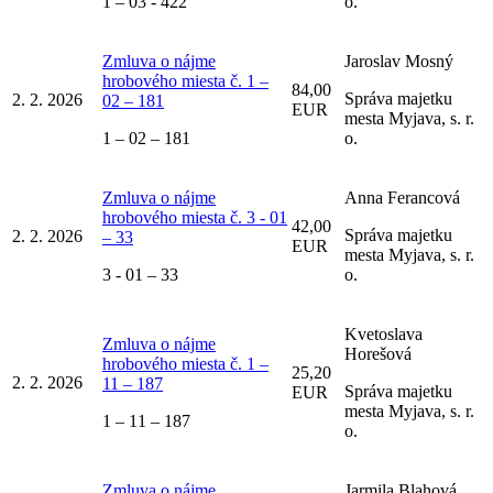
1 – 03 - 422
o.
Zmluva o nájme
Jaroslav Mosný
hrobového miesta č. 1 –
84,00
Správa majetku
2. 2. 2026
02 – 181
EUR
mesta Myjava, s. r.
1 – 02 – 181
o.
Zmluva o nájme
Anna Ferancová
hrobového miesta č. 3 - 01
42,00
Správa majetku
2. 2. 2026
– 33
EUR
mesta Myjava, s. r.
3 - 01 – 33
o.
Kvetoslava
Zmluva o nájme
Horešová
hrobového miesta č. 1 –
25,20
2. 2. 2026
11 – 187
Správa majetku
EUR
mesta Myjava, s. r.
1 – 11 – 187
o.
Zmluva o nájme
Jarmila Blahová