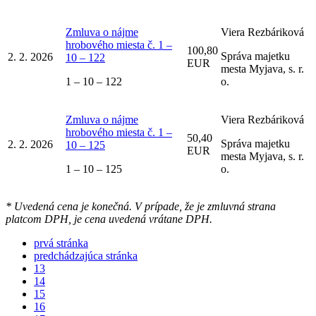
Zmluva o nájme
Viera Rezbáriková
hrobového miesta č. 1 –
100,80
Správa majetku
2. 2. 2026
10 – 122
EUR
mesta Myjava, s. r.
1 – 10 – 122
o.
Zmluva o nájme
Viera Rezbáriková
hrobového miesta č. 1 –
50,40
Správa majetku
2. 2. 2026
10 – 125
EUR
mesta Myjava, s. r.
1 – 10 – 125
o.
* Uvedená cena je konečná. V prípade, že je zmluvná strana
platcom DPH, je cena uvedená vrátane DPH.
prvá stránka
predchádzajúca stránka
13
14
15
16