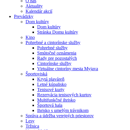
O nás
Aktuality
Kalendár akcií
Prevádzky
Dom kultúry
Dom kultúry
Stránka Domu kultúry
Kino
Pohrebné a cintorínske služby
Pohrebné služby
Smútočné oznámenia
Rady pre pozostalých
Cintorínske služby
Virtuálne cintoríny mesta Myjava
Športoviská
Krytá plaváreň
Letné kúpalisko
Tenisové kurty
Rezervácia tenisových kurtov
Multifunkčné ihrisko
Športová hala
Ihrisko s umelým trávnikom
Správa a údržba verejných priestorov
Lesy
Tržnica