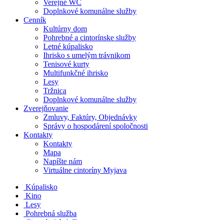
Verejné WC
Doplnkové komunálne služby
Cenník
Kultúrny dom
Pohrebné a cintorínske služby
Letné kúpalisko
Ihrisko s umelým trávnikom
Tenisové kurty
Multifunkčné ihrisko
Lesy
Tržnica
Doplnkové komunálne služby
Zverejňovanie
Zmluvy, Faktúry, Objednávky
Správy o hospodárení spoločnosti
Kontakty
Kontakty
Mapa
Napíšte nám
Virtuálne cintoríny Myjava
Kúpalisko
Kino
Lesy
Pohrebná služba