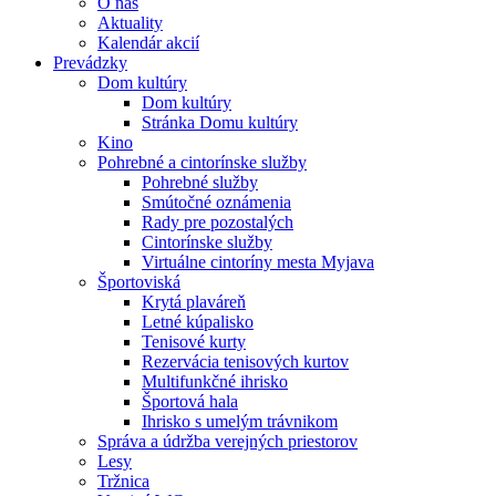
O nás
Aktuality
Kalendár akcií
Prevádzky
Dom kultúry
Dom kultúry
Stránka Domu kultúry
Kino
Pohrebné a cintorínske služby
Pohrebné služby
Smútočné oznámenia
Rady pre pozostalých
Cintorínske služby
Virtuálne cintoríny mesta Myjava
Športoviská
Krytá plaváreň
Letné kúpalisko
Tenisové kurty
Rezervácia tenisových kurtov
Multifunkčné ihrisko
Športová hala
Ihrisko s umelým trávnikom
Správa a údržba verejných priestorov
Lesy
Tržnica