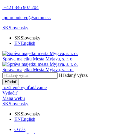
+421 346 907 204
pohrebnictvo@smmm.sk
SK
Slovensky
SK
Slovensky
EN
English
Správa majetku Mesta Myjava, s. r. o.
Správa majetku Mesta Myjava, s. r. o.
Hľadaný výraz
Hľadať
rozšírené vyhľadávanie
Vytlačiť
Mapa webu
SK
Slovensky
SK
Slovensky
EN
English
O nás