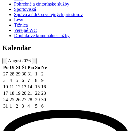
Pohrebné a cintorínske služby
Športoviská
Správa a údržba verejných priestorov
Lesy
Tržnica
Verejné WC
Doplnkové komunálne služby
Kalendár
August
2026
Po
Ut
St
Št
Pia
So
Ne
27
28
29
30
31
1
2
3
4
5
6
7
8
9
10
11
12
13
14
15
16
17
18
19
20
21
22
23
24
25
26
27
28
29
30
31
1
2
3
4
5
6