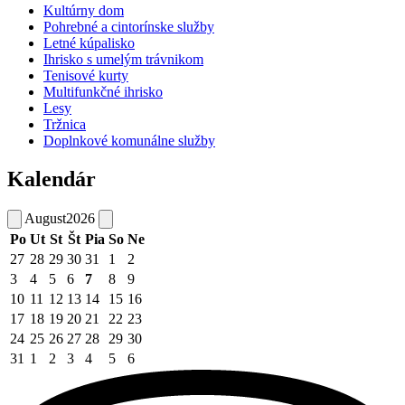
Kultúrny dom
Pohrebné a cintorínske služby
Letné kúpalisko
Ihrisko s umelým trávnikom
Tenisové kurty
Multifunkčné ihrisko
Lesy
Tržnica
Doplnkové komunálne služby
Kalendár
August
2026
Po
Ut
St
Št
Pia
So
Ne
27
28
29
30
31
1
2
3
4
5
6
7
8
9
10
11
12
13
14
15
16
17
18
19
20
21
22
23
24
25
26
27
28
29
30
31
1
2
3
4
5
6