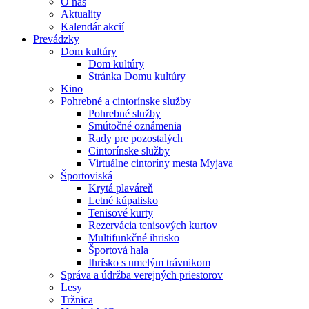
O nás
Aktuality
Kalendár akcií
Prevádzky
Dom kultúry
Dom kultúry
Stránka Domu kultúry
Kino
Pohrebné a cintorínske služby
Pohrebné služby
Smútočné oznámenia
Rady pre pozostalých
Cintorínske služby
Virtuálne cintoríny mesta Myjava
Športoviská
Krytá plaváreň
Letné kúpalisko
Tenisové kurty
Rezervácia tenisových kurtov
Multifunkčné ihrisko
Športová hala
Ihrisko s umelým trávnikom
Správa a údržba verejných priestorov
Lesy
Tržnica