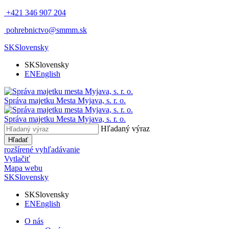
+421 346 907 204
pohrebnictvo@smmm.sk
SK
Slovensky
SK
Slovensky
EN
English
Správa majetku Mesta Myjava, s. r. o.
Správa majetku Mesta Myjava, s. r. o.
Hľadaný výraz
Hľadať
rozšírené vyhľadávanie
Vytlačiť
Mapa webu
SK
Slovensky
SK
Slovensky
EN
English
O nás