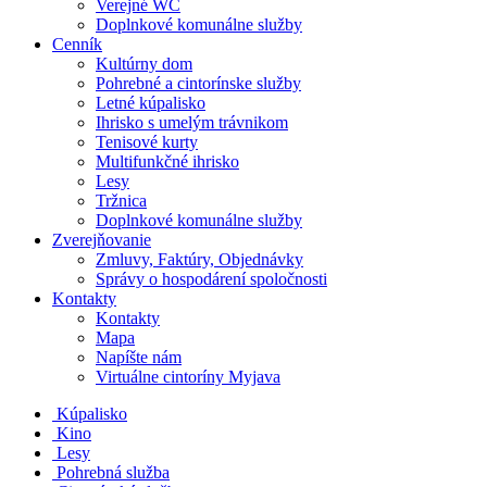
Verejné WC
Doplnkové komunálne služby
Cenník
Kultúrny dom
Pohrebné a cintorínske služby
Letné kúpalisko
Ihrisko s umelým trávnikom
Tenisové kurty
Multifunkčné ihrisko
Lesy
Tržnica
Doplnkové komunálne služby
Zverejňovanie
Zmluvy, Faktúry, Objednávky
Správy o hospodárení spoločnosti
Kontakty
Kontakty
Mapa
Napíšte nám
Virtuálne cintoríny Myjava
Kúpalisko
Kino
Lesy
Pohrebná služba