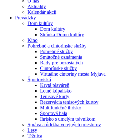
O nás
Aktuality
Kalendár akcií
Prevádzky
Dom kultúry
Dom kultúry
Stránka Domu kultúry
Kino
Pohrebné a cintorínske služby
Pohrebné služby
Smútočné oznámenia
Rady pre pozostalých
Cintorínske služby
Virtuálne cintoríny mesta Myjava
Športoviská
Krytá plaváreň
Letné kúpalisko
Tenisové kurty
Rezervácia tenisových kurtov
Multifunkčné ihrisko
Športová hala
Ihrisko s umelým trávnikom
Správa a údržba verejných priestorov
Lesy
Tržnica