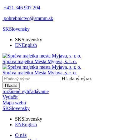
+421 346 907 204
pohrebnictvo@smmm.sk
SK
Slovensky
SK
Slovensky
EN
English
Správa majetku Mesta Myjava, s. r. o.
Správa majetku Mesta Myjava, s. r. o.
Hľadaný výraz
Hľadať
rozšírené vyhľadávanie
Vytlačiť
Mapa webu
SK
Slovensky
SK
Slovensky
EN
English
O nás