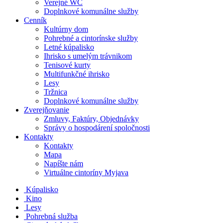
Verejné WC
Doplnkové komunálne služby
Cenník
Kultúrny dom
Pohrebné a cintorínske služby
Letné kúpalisko
Ihrisko s umelým trávnikom
Tenisové kurty
Multifunkčné ihrisko
Lesy
Tržnica
Doplnkové komunálne služby
Zverejňovanie
Zmluvy, Faktúry, Objednávky
Správy o hospodárení spoločnosti
Kontakty
Kontakty
Mapa
Napíšte nám
Virtuálne cintoríny Myjava
Kúpalisko
Kino
Lesy
Pohrebná služba