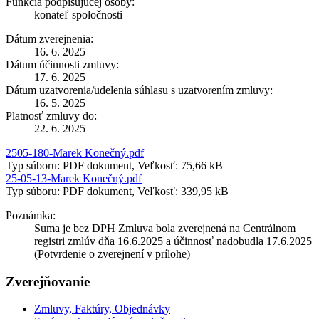
Funkcia podpisujúcej osoby:
konateľ spoločnosti
Dátum zverejnenia:
16. 6. 2025
Dátum účinnosti zmluvy:
17. 6. 2025
Dátum uzatvorenia/udelenia súhlasu s uzatvorením zmluvy:
16. 5. 2025
Platnosť zmluvy do:
22. 6. 2025
2505-180-Marek Konečný.pdf
Typ súboru: PDF dokument, Veľkosť: 75,66 kB
25-05-13-Marek Konečný.pdf
Typ súboru: PDF dokument, Veľkosť: 339,95 kB
Poznámka:
Suma je bez DPH Zmluva bola zverejnená na Centrálnom
registri zmlúv dňa 16.6.2025 a účinnosť nadobudla 17.6.2025
(Potvrdenie o zverejnení v prílohe)
Zverejňovanie
Zmluvy, Faktúry, Objednávky