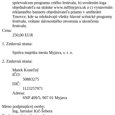
sprievodcom programu celého festivalu, b) uvedením loga
objednávateľa na stránke www.mffmyjava.sk a c) vystavením
reklamného banneru objednávateľa priamo v amfiteátri
Trnovce, kde sa odohrávajú všetky hlavné scénické programy
festivalu, vrátane slávnostného otvorenia a ukončenia
festivalu.
Cena:
250,00 EUR
1. Zmluvná strana:
Správa majetku mesta Myjava, s. r. o.
2. Zmluvná strana:
Marek Konečný
IČO:
50883275
DIČ:
1123257971
Adresa:
SNP 409/5, 907 01 Myjava
Meno podpisujúcej osoby:
Ing. Jaroslav Krč-Šebera